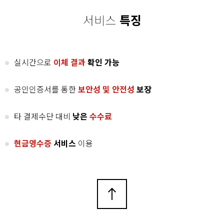
서비스
특징
실시간으로
이체 결과
확인 가능
공인인증서를
통한
보안성 및
안전성
보장
타 결제수단
대비
낮은
수수료
현금영수증
서비스
이용