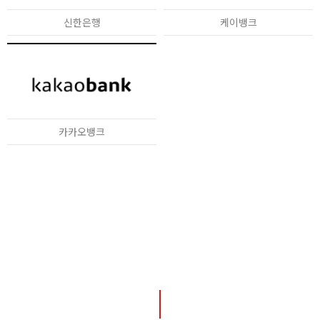
신한은행
케이뱅크
카카오뱅크