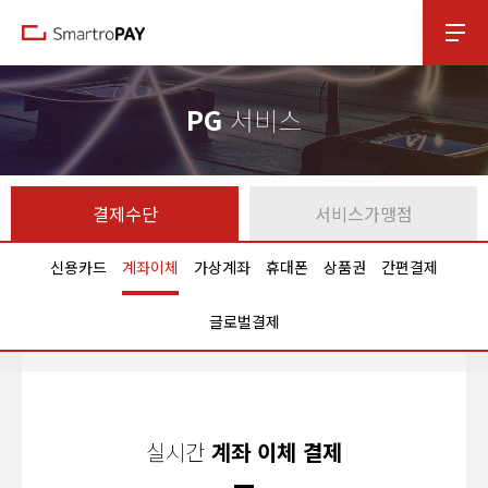
본문 바로가기
PG
서비스
결제수단
서비스가맹점
신용카드
계좌이체
가상계좌
휴대폰
상품권
간편결제
글로벌결제
실시간
계좌 이체 결제