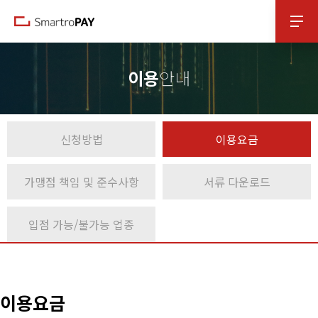
본문 바로가기
이용
안내
신청방법
이용요금
가맹점 책임 및 준수사항
서류 다운로드
입점 가능/불가능 업종
이용요금