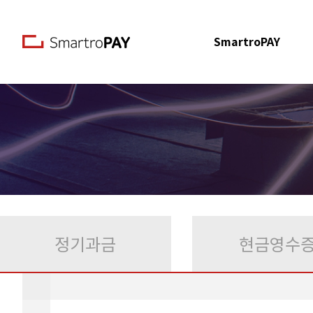
본문 바로가기
SmartroPAY
정기과금
현금영수