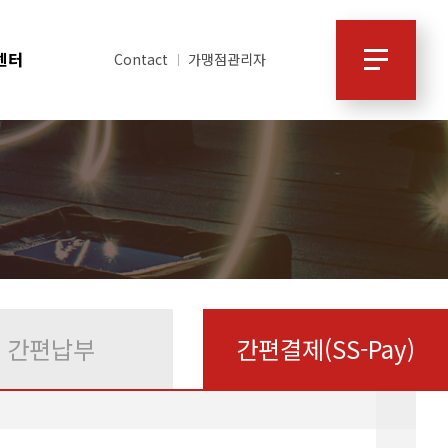
센터
Contact
가맹점관리자
간편납부
간편결제(SS-Pay)